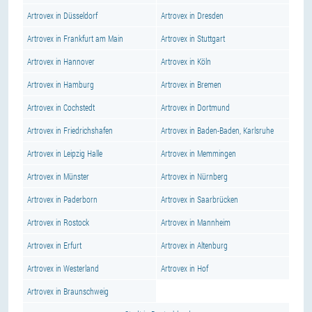
Artrovex in Düsseldorf
Artrovex in Dresden
Artrovex in Frankfurt am Main
Artrovex in Stuttgart
Artrovex in Hannover
Artrovex in Köln
Artrovex in Hamburg
Artrovex in Bremen
Artrovex in Cochstedt
Artrovex in Dortmund
Artrovex in Friedrichshafen
Artrovex in Baden-Baden, Karlsruhe
Artrovex in Leipzig Halle
Artrovex in Memmingen
Artrovex in Münster
Artrovex in Nürnberg
Artrovex in Paderborn
Artrovex in Saarbrücken
Artrovex in Rostock
Artrovex in Mannheim
Artrovex in Erfurt
Artrovex in Altenburg
Artrovex in Westerland
Artrovex in Hof
Artrovex in Braunschweig