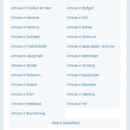
Artrovex in Frankfurt am Main
Artrovex in Stuttgart
Artrovex in Hannover
Artrovex in Köln
Artrovex in Hamburg
Artrovex in Bremen
Artrovex in Cochstedt
Artrovex in Dortmund
Artrovex in Friedrichshafen
Artrovex in Baden-Baden, Karlsruhe
Artrovex in Leipzig Halle
Artrovex in Memmingen
Artrovex in Münster
Artrovex in Nürnberg
Artrovex in Paderborn
Artrovex in Saarbrücken
Artrovex in Rostock
Artrovex in Mannheim
Artrovex in Erfurt
Artrovex in Altenburg
Artrovex in Westerland
Artrovex in Hof
Artrovex in Braunschweig
Stadt in Deutschland