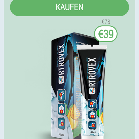
KAUFEN
€78
€39