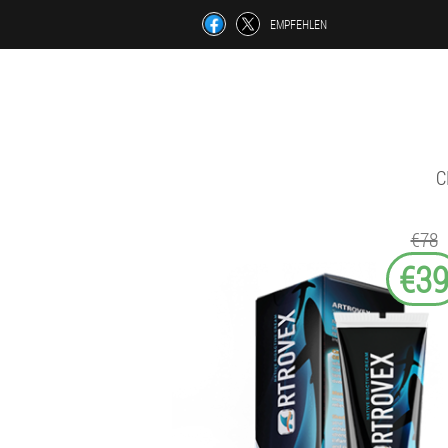
EMPFEHLEN
C
€78
€3