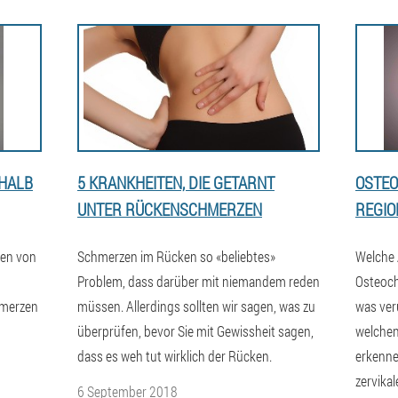
HALB
5 KRANKHEITEN, DIE GETARNT
OSTEO
UNTER RÜCKENSCHMERZEN
REGIO
men von
Schmerzen im Rücken so «beliebtes»
Welche 
Problem, dass darüber mit niemandem reden
Osteoch
hmerzen
müssen. Allerdings sollten wir sagen, was zu
was ver
überprüfen, bevor Sie mit Gewissheit sagen,
welchen
dass es weh tut wirklich der Rücken.
erkenn
zervika
6 September 2018