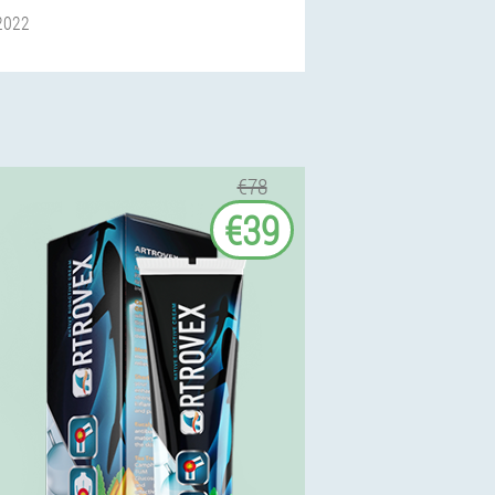
 2022
€78
€39