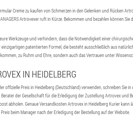
ormular Creme zu kaufen von Schmerzen in den Gelenken und Rücken Artro
MANAGERS Artrovexer ruft in Kürze. Bekommen und bezahlen können Sie di
eure Werkzeuge und verhindern, dass die Notwendigkeit einer chirurgisch
 einzigartigen patentierten Formel, die besteht ausschließlich aus natürli
ekommen, zu Ruhm und Ehre, sondern auch das Vertrauen unter Wissensc
ROVEX IN HEIDELBERG
offizielle Preis in Heidelberg (Deutschland) verwenden, schreiben Sie in 
Berater der Gesellschaft für die Erledigung der Zustellung Artrovex und Be
r post abholen. Genaue Versandkosten Artrovex in Heidelberg Kurier kann
n Preis beim Manager nach der Erledigung der Bestellung auf der Website.