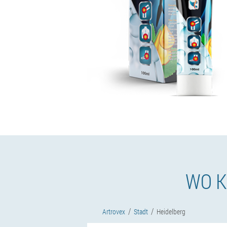
WO K
Artrovex
Stadt
Heidelberg