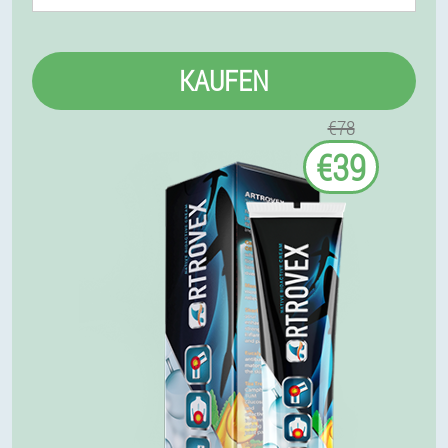
KAUFEN
€78
€39