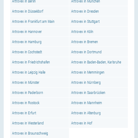
Artrovex in Berlin
Artrovex in München
Artrovex in Düsseldorf
Artrovex in Dresden
Artrovex in Frankfurt am Main
Artrovex in Stuttgart
Artrovex in Hannover
Artrovex in Köln
Artrovex in Hamburg
Artrovex in Bremen
Artrovex in Cochstedt
Artrovex in Dortmund
Artrovex in Friedrichshafen
Artrovex in Baden-Baden, Karlsruhe
Artrovex in Leipzig Halle
Artrovex in Memmingen
Artrovex in Münster
Artrovex in Nürnberg
Artrovex in Paderborn
Artrovex in Saarbrücken
Artrovex in Rostock
Artrovex in Mannheim
Artrovex in Erfurt
Artrovex in Altenburg
Artrovex in Westerland
Artrovex in Hof
Artrovex in Braunschweig