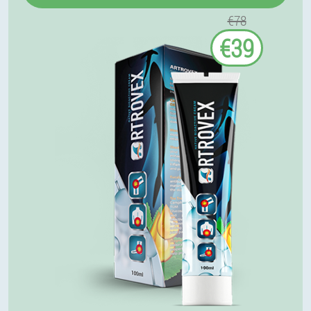
€78
€39