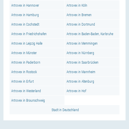
Artrovex in Hannover
Artrovex in Köln
Artrovex in Hamburg
Artrovex in Bremen
Artrovex in Cochstedt
Artrovex in Dortmund
Artrovex in Friedrichshafen
Artrovex in Baden-Baden, Karlsruhe
Artrovex in Leipzig Halle
Artrovex in Memmingen
Artrovex in Münster
Artrovex in Nürnberg
Artrovex in Paderborn
Artrovex in Saarbrücken
Artrovex in Rostock
Artrovex in Mannheim
Artrovex in Erfurt
Artrovex in Altenburg
Artrovex in Westerland
Artrovex in Hof
Artrovex in Braunschweig
Stadt in Deutschland