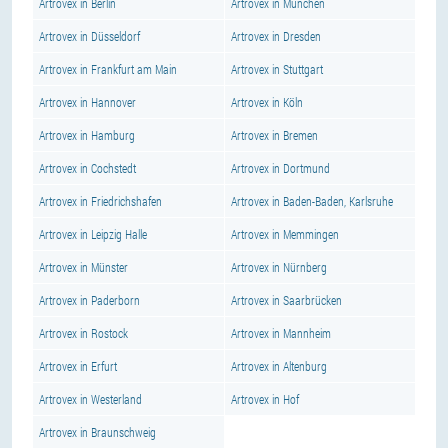
Artrovex in Berlin
Artrovex in München
Artrovex in Düsseldorf
Artrovex in Dresden
Artrovex in Frankfurt am Main
Artrovex in Stuttgart
Artrovex in Hannover
Artrovex in Köln
Artrovex in Hamburg
Artrovex in Bremen
Artrovex in Cochstedt
Artrovex in Dortmund
Artrovex in Friedrichshafen
Artrovex in Baden-Baden, Karlsruhe
Artrovex in Leipzig Halle
Artrovex in Memmingen
Artrovex in Münster
Artrovex in Nürnberg
Artrovex in Paderborn
Artrovex in Saarbrücken
Artrovex in Rostock
Artrovex in Mannheim
Artrovex in Erfurt
Artrovex in Altenburg
Artrovex in Westerland
Artrovex in Hof
Artrovex in Braunschweig