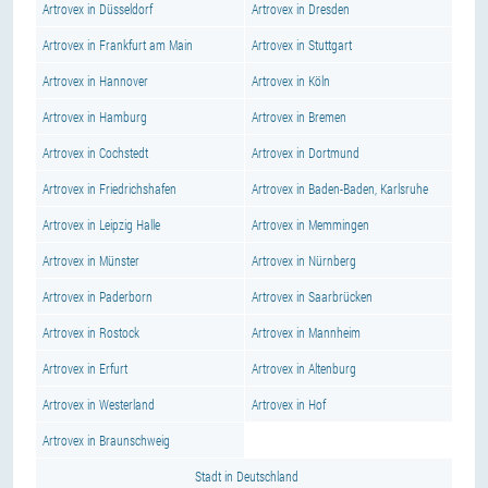
Artrovex in Düsseldorf
Artrovex in Dresden
Artrovex in Frankfurt am Main
Artrovex in Stuttgart
Artrovex in Hannover
Artrovex in Köln
Artrovex in Hamburg
Artrovex in Bremen
Artrovex in Cochstedt
Artrovex in Dortmund
Artrovex in Friedrichshafen
Artrovex in Baden-Baden, Karlsruhe
Artrovex in Leipzig Halle
Artrovex in Memmingen
Artrovex in Münster
Artrovex in Nürnberg
Artrovex in Paderborn
Artrovex in Saarbrücken
Artrovex in Rostock
Artrovex in Mannheim
Artrovex in Erfurt
Artrovex in Altenburg
Artrovex in Westerland
Artrovex in Hof
Artrovex in Braunschweig
Stadt in Deutschland