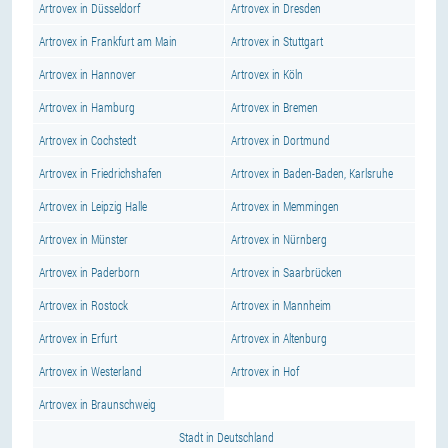
Artrovex in Düsseldorf
Artrovex in Dresden
Artrovex in Frankfurt am Main
Artrovex in Stuttgart
Artrovex in Hannover
Artrovex in Köln
Artrovex in Hamburg
Artrovex in Bremen
Artrovex in Cochstedt
Artrovex in Dortmund
Artrovex in Friedrichshafen
Artrovex in Baden-Baden, Karlsruhe
Artrovex in Leipzig Halle
Artrovex in Memmingen
Artrovex in Münster
Artrovex in Nürnberg
Artrovex in Paderborn
Artrovex in Saarbrücken
Artrovex in Rostock
Artrovex in Mannheim
Artrovex in Erfurt
Artrovex in Altenburg
Artrovex in Westerland
Artrovex in Hof
Artrovex in Braunschweig
Stadt in Deutschland